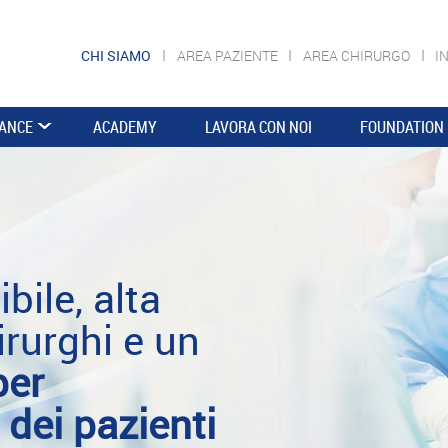
CHI SIAMO
AREA PAZIENTE
AREA CHIRURGO
I
ANCE
ACADEMY
LAVORA CON NOI
FOUNDATION
bile, alta
irurghi e un
per
i dei pazienti