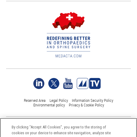
Reserved Area
Legal Policy
Information Security Policy
Environmental policy
Privacy & Cookie Policy
©Medacta International 2017-2026. All Rights Reserved.
By clicking “Accept All Cookies”, you agree to the storing of
All trademarks are property of their respective owners and are registered
cookies on your device to enhance site navigation, analyze site
at least in Switzerland