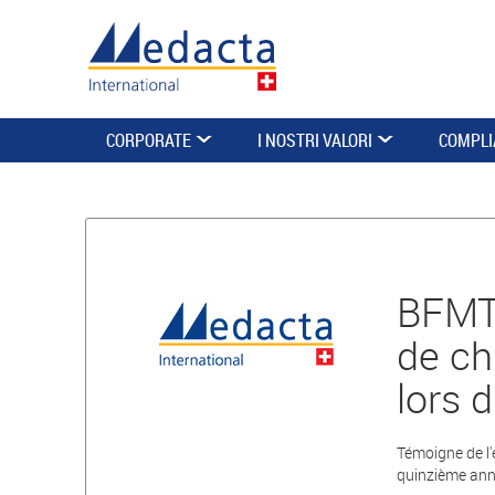
CORPORATE
I NOSTRI VALORI
COMPLI
BFMTV
de ch
lors 
Témoigne de l'e
quinzième anni