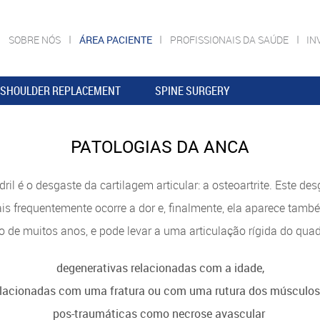
SOBRE NÓS
ÁREA PACIENTE
PROFISSIONAIS DA SAÚDE
IN
SHOULDER REPLACEMENT
SPINE SURGERY
PATOLOGIAS DA ANCA
ril é o desgaste da cartilagem articular: a osteoartrite. Este d
ais frequentemente ocorre a dor e, finalmente, ela aparece tam
 de muitos anos, e pode levar a uma articulação rígida do quadr
degenerativas relacionadas com a idade,
elacionadas com uma fratura ou com uma rutura dos músculo
pos-traumáticas como necrose avascular