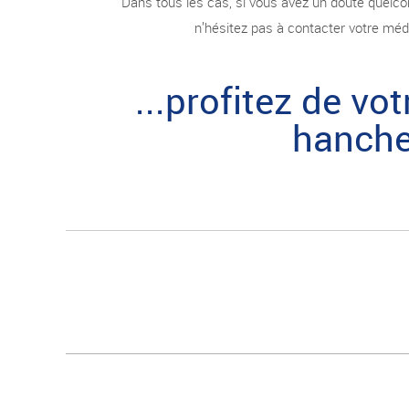
Dans tous les cas, si vous avez un doute quelc
n’hésitez pas à contacter votre méd
...profitez de vo
hanche