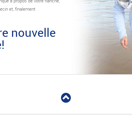
onque à propos de votre hanche,
ecin et, finalement
tre nouvelle
!