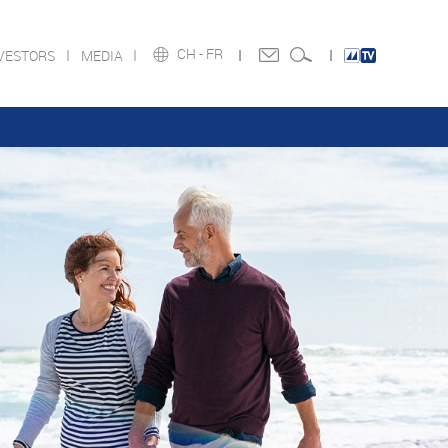
CH -
FR
VESTORS
MEDIA