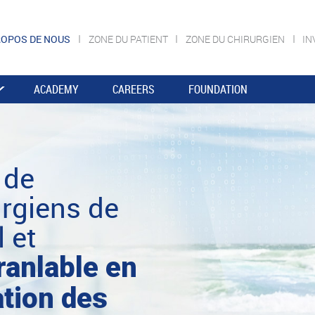
ROPOS DE NOUS
ZONE DU PATIENT
ZONE DU CHIRURGIEN
IN
ACADEMY
CAREERS
FOUNDATION
 de
urgiens de
 et
anlable en
ation des