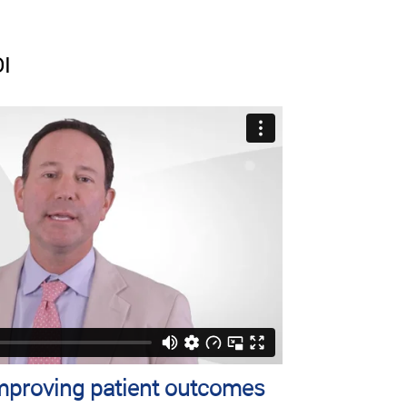
I
mproving patient outcomes