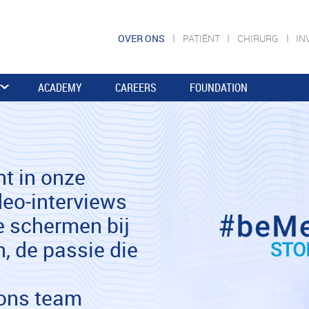
OVER ONS
PATIËNT
CHIRURG
IN
ACADEMY
CAREERS
FOUNDATION
ht in onze
deo-interviews
de schermen bij
, de passie die
ons team