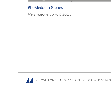
#beMedacta Stories
New video is coming soon!
OVER ONS
WAARDEN
#BEMEDACTA S