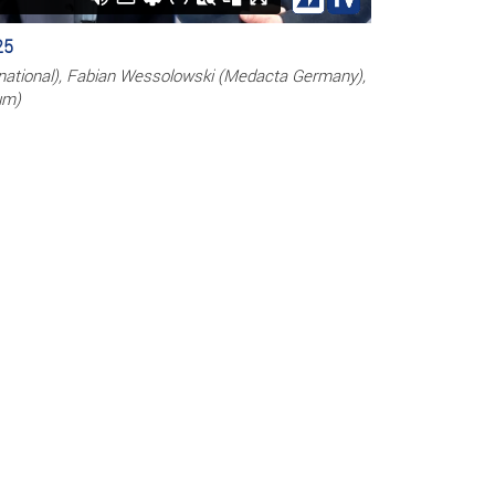
25
national), Fabian Wessolowski (Medacta Germany),
um)