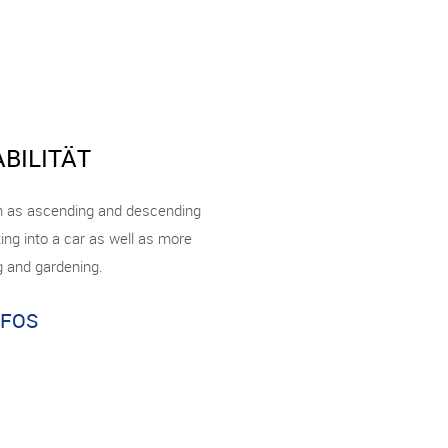
BILITÄT
uch as ascending and descending
ting into a car as well as more
ng and gardening.
NFOS