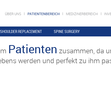
ÜBER UNS
PATIENTENBEREICH
MEDIZINERBEREICH
INV
SHOULDER REPLACEMENT
SPINE SURGERY
Patienten
dem
zusammen, da un
 Lebens werden und perfekt zu ihm p